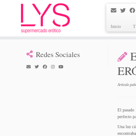
Inicio
T
Saltar
al
Redes Sociales
contenido
ERÓ
Artículo pub
El pasado 
perfecto p
Una luz cá
encontraba