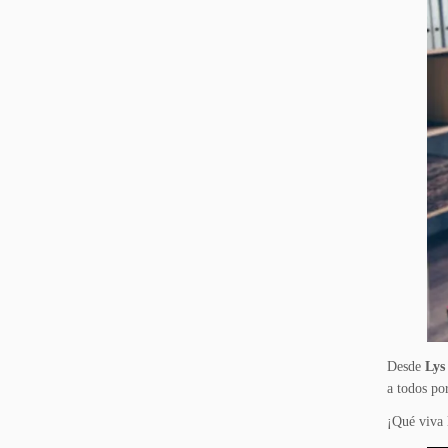
Desde
Lys
a todos po
¡Qué viva l