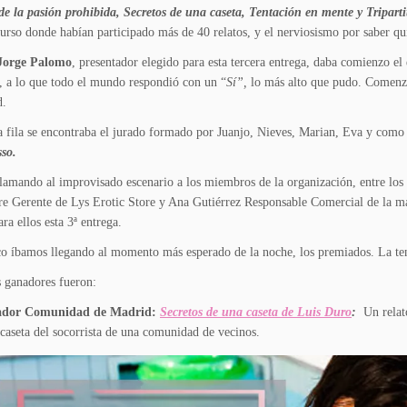
 de la pasión prohibida, Secretos de una caseta, Tentación en mente y Tripart
urso donde habían participado más de 40 relatos, y el nerviosismo por saber qui
Jorge Palomo
, presentador elegido para esta tercera entrega, daba comienzo e
, a lo que todo el mundo respondió con un “
Sí”,
lo más alto que pudo. Comenzab
d.
 fila se encontraba el jurado formado por Juanjo, Nieves, Marian, Eva y como 
sso.
llamando al improvisado escenario a los miembros de la organización, entre los 
re Gerente de Lys Erotic Store y Ana Gutiérrez Responsable Comercial de la 
ra ellos esta 3ª entrega.
o íbamos llegando al momento más esperado de la noche, los premiados. La tens
s ganadores fueron:
dor Comunidad de Madrid:
Secretos de una caseta de Luis Duro
:
Un relat
 caseta del socorrista de una comunidad de vecinos.