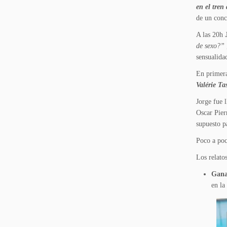
en el tren
de un conc
A las 20h
de sexo?”
sensualida
En primera
Valérie Ta
Jorge fue 
Oscar Pier
supuesto pa
Poco a poc
Los relato
Gana
en la