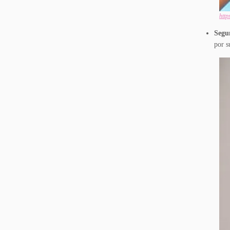
http
Segu
por s