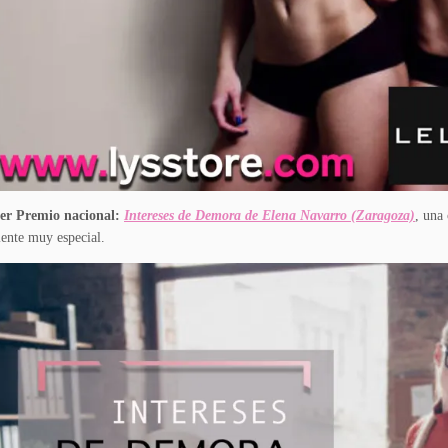
er Premio nacional:
Intereses de Demora de Elena Navarro (Zaragoza)
, una
iente muy especial.