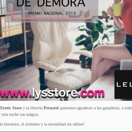
 Erotic Store
y la librería
Pernatel
queremos agradecer a los ganadores, a todos 
r esta noche tan mágica.
a literatura, el erotismo y la sexualidad sin tabúes!