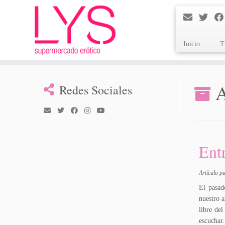
Inicio
T
Saltar
al
A
Redes Sociales
contenido
Ent
Artículo p
El pasad
nuestro 
libre de
escuchar.