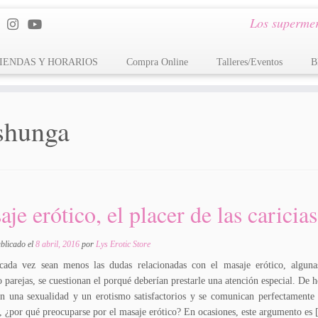
Los supermer
IENDAS Y HORARIOS
Compra Online
Talleres/Eventos
B
shunga
je erótico, el placer de las caricias
ublicado el
8 abril, 2016
por
Lys Erotic Store
ada vez sean menos las dudas relacionadas con el masaje erótico, alguna
 parejas, se cuestionan el porqué deberían prestarle una atención especial. De 
en una sexualidad y un erotismo satisfactorios y se comunican perfectamente e
, ¿por qué preocuparse por el masaje erótico? En ocasiones, este argumento es