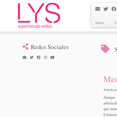
Inicio
T
Saltar
al
Redes Sociales
contenido
Masa
Artículo p
Aunque c
sobretodo
que tien
Entonces