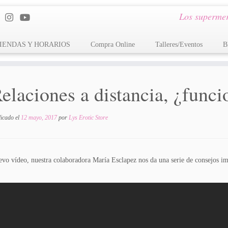
Los supermer
IENDAS Y HORARIOS
Compra Online
Talleres/Eventos
B
elaciones a distancia, ¿func
licado el
12 mayo, 2017
por
Lys Erotic Store
evo vídeo, nuestra colaboradora María Esclapez nos da una serie de consejos imp