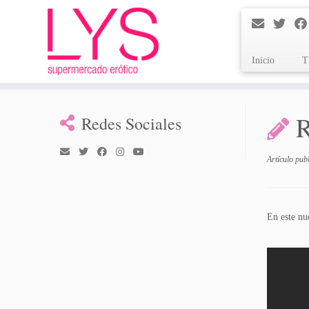
Inicio
T
Saltar
al
R
Redes Sociales
contenido
Artículo pub
En este nu