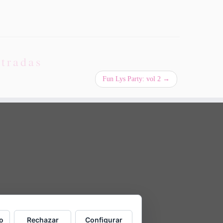
tradas
Fun Lys Party: vol 2
→
o
Rechazar
Configurar