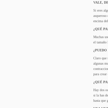
VALE, D
Si eres al
asqueroso 
encima del
¿QUÉ PA
Muchas usu
el tamaño 
¿PUEDO 
Claro que 
algunas mu
contracci­o
para crear
¿QUÉ PA
Hay dos oc
si la has 
hasta que 