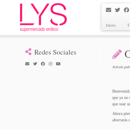
Inicio
T
Saltar
al
Redes Sociales
contenido
Artículo pub
Bienvenida
que ya no 
que usar u
Ahora pien
ahorrarás 