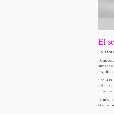
El s
ESTO SÍ
¿Conoces e
antes de i
rasguños en
Con la FUN
del bote d
tu vagina.
Es más, po
el arnés p