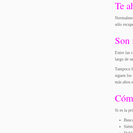
Te a
Normalment
sólo recup
Son 
Entre las 
largo de s
Tampoco ha
siguen los
más altos 
Cómo
Si es la p
Busca
Siént