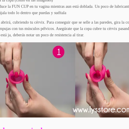
 la copa (como en las imágenes)
duce la FUN CUP en tu vagina mientras aun está doblada. Un poco de lubricant
ala todo lo dentro que puedas y suéltala
abrirá, cubriendo tu cérvix. Para conseguir que se selle a las paredes, gira la c
mpujas con tus músculos pélvicos. Asegúrate que la copa cubre tu cérvix pasando
 está ja, deberás notar un poco de resistencia al tirar.