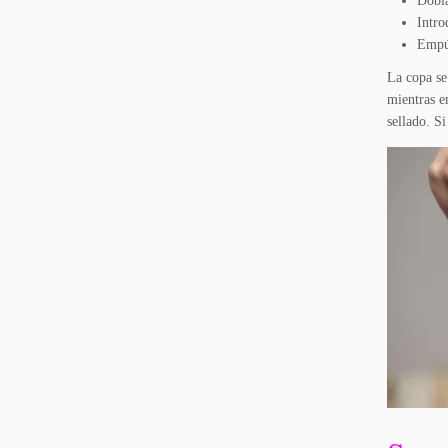
Dobla
Intro
Empúj
La copa se 
mientras e
sellado. Si