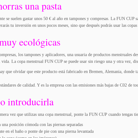
horras una pasta
e se suelen gastar unos 50 € al año en tampones y compresas. La FUN CUP sal
erarás tu inversión en unos pocos meses, sino que después podrás usar las copas
muy ecológicas
compresas, los tampones y aplicadores, una usuaria de productos menstruales des
u vida. La copa menstrual FUN CUP se puede usar sin riesgo una y otra vez, 
y que olvidar que este producto está fabricado en Bremen, Alemania, donde tan
estándares de calidad. Y es la empresa con las emisiones más bajas de C02 de tod
 introducirla
rimera vez que utilizas una copa menstrual, ponte la FUN CUP cuando tengas tie
 una posición cómoda con las piernas separadas
ate en el baño o ponte de pie con una pierna levantada