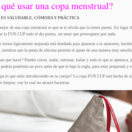
 qué usar una copa menstrual?
ES SALUDABLE, CÓMODA Y PRÁCTICA
mejor de una copa menstrual es que se te olvida que la tienes puesta. En lugar 
ar la FUN CUP todo el día puesta, sin tener que preocuparte por nada.
 forma ligeramente arqueada está diseñada para ajustarse a tu anatomía, haciénd
n, mientras que la punta de silicona permite el ajuste de una manera muy sencill
sas que hacer? Puedes correr, nadar, entrenar, bailar y todo lo que te apetezca
, podrás ponértela un poco antes de que te baje la regla, para estar preparada y 
pa lo que estás introduciendo en tu cuerpo? La copa FUN CUP está hecha de sil
de limpiar, con lo cual no atraerá bacterias.