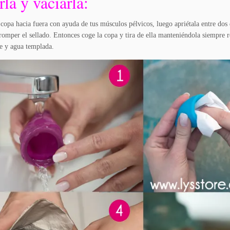
rla y vaciarla:
copa hacia fuera con ayuda de tus músculos pélvicos, luego apriétala entre dos
romper el sellado. Entonces coge la copa y tira de ella manteniéndola siempre re
e y agua templada.