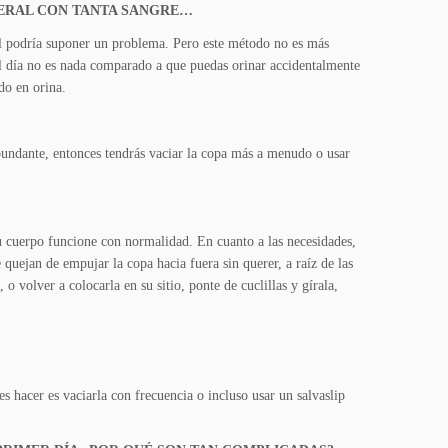
NERAL CON TANTA SANGRE…
ual podría suponer un problema. Pero este método no es más
al día no es nada comparado a que puedas orinar accidentalmente
do en orina.
bundante, entonces tendrás vaciar la copa más a menudo o usar
tu cuerpo funcione con normalidad. En cuanto a las necesidades,
 quejan de empujar la copa hacia fuera sin querer, a raíz de las
, o volver a colocarla en su sitio, ponte de cuclillas y gírala,
s hacer es vaciarla con frecuencia o incluso usar un salvaslip