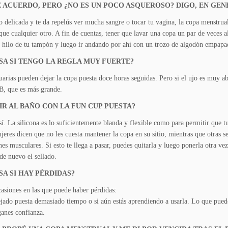
E ACUERDO, PERO ¿NO ES UN POCO ASQUEROSO? DIGO, EN GE
go delicada y te da repelús ver mucha sangre o tocar tu vagina, la copa menstr
que cualquier otro. A fin de cuentas, tener que lavar una copa un par de veces 
 hilo de tu tampón y luego ir andando por ahí con un trozo de algodón empapa
SA SI TENGO LA REGLA MUY FUERTE?
arias pueden dejar la copa puesta doce horas seguidas. Pero si el ujo es muy a
B, que es más grande.
IR AL BAÑO CON LA FUN CUP PUESTA?
sí. La silicona es lo suficientemente blanda y flexible como para permitir que 
jeres dicen que no les cuesta mantener la copa en su sitio, mientras que otras se
nes musculares. Si esto te llega a pasar, pue­des quitarla y luego ponerla otra vez
 de nuevo el sellado.
SA SI HAY PÉRDIDAS?
asiones en las que puede haber pérdidas:
dejado puesta demasiado tiempo o si aún estás aprendiendo a usarla. Lo que puede
ganes confianza.