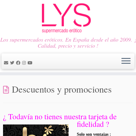
Los supermercados eróticos. En España desde el año 2009. ¡
Calidad, precio y servicio !
Saltar
al
Descuentos y promociones
contenido
¿ Todavía no tienes nuestra tarjeta de
fidelidad ?
Solo son ventajas :