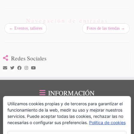
Navegación de entradas
←
Eventos, talleres
Fotos de las tiendas
→
Redes Sociales
INFORMACIÓN
Utilizamos cookies propias y de terceros para garantizar el
Privacidad de datos
funcionamiento de la web, medir su uso y mejorar nuestros
Política de cookies
servicios. Puede aceptar todas las cookies, rechazar las no
Más información sobre las cookies
necesarias o configurar sus preferencias.
Política de cookies
Franquicias
El placer de Reciclar