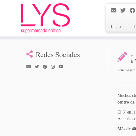
Inicio
T
Saltar
al
Redes Sociales
contenido
Artículo pub
Muchos cli
centro de
El 3º en l
Además coi
Más de 4