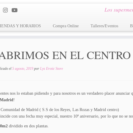
Los supermer
IENDAS Y HORARIOS
Compra Online
Talleres/Eventos
B
¡ABRIMOS EN EL CENTRO
licado el
5 agosto, 2019
por
Lys Erotic Store
entes nos lo estaban pidiendo y para nosotros es un verdadero placer anunciar 
 Madrid
!
a Comunidad de Madrid ( S.S de los Reyes, Las Rozas y Madrid centro)
ncide con una fecha muy especial, nuestro 10º aniversario, por lo que no se n
00m2
dividido en dos plantas.